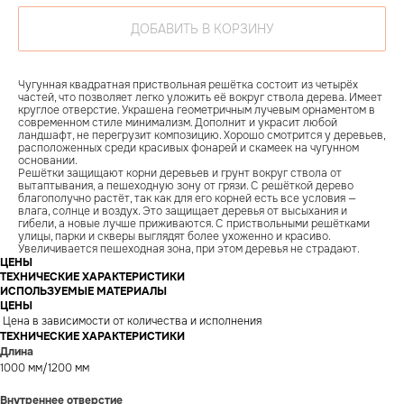
ДОБАВИТЬ В КОРЗИНУ
Чугунная квадратная приствольная решётка состоит из четырёх
частей, что позволяет легко уложить её вокруг ствола дерева. Имеет
круглое отверстие. Украшена геометричным лучевым орнаментом в
современном стиле минимализм. Дополнит и украсит любой
ландшафт, не перегрузит композицию. Хорошо смотрится у деревьев,
расположенных среди красивых фонарей и скамеек на чугунном
основании.
Решётки защищают корни деревьев и грунт вокруг ствола от
вытаптывания, а пешеходную зону от грязи. С решёткой дерево
благополучно растёт, так как для его корней есть все условия —
влага, солнце и воздух. Это защищает деревья от высыхания и
гибели, а новые лучше приживаются. С приствольными решётками
улицы, парки и скверы выглядят более ухоженно и красиво.
Увеличивается пешеходная зона, при этом деревья не страдают.
ЦЕНЫ
ТЕХНИЧЕСКИЕ ХАРАКТЕРИСТИКИ
ИСПОЛЬЗУЕМЫЕ МАТЕРИАЛЫ
ЦЕНЫ
Цена в зависимости от количества и исполнения
ТЕХНИЧЕСКИЕ ХАРАКТЕРИСТИКИ
Длина
1000 мм/1200 мм
Внутреннее отверстие