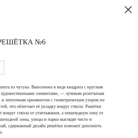
РЕШЁТКА №6
лита из чугуна. Выполнена в виде квадрата с круглым
а художественными элементами, — лучевым розетчатым
 и ленточным орнаментом с геометрическим узором по
стей, что облегчает её укладку вокруг ствола. Решётки
 вокруг ствола от утаптывания, а пешеходную зону от
ешеходной зоны, улицы и парки выглядят чисто и
чный, сдержанный дизайн решётки поможет дополнить
ю