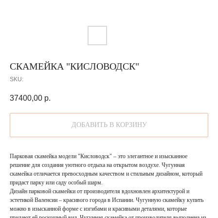
СКАМЕЙКА "КИСЛОВОДСК"
SKU:
37400,00
р.
ДОБАВИТЬ В КОРЗИНУ
Парковая скамейка модели "Кисловодск" – это элегантное и изысканное
решение для создания уютного отдыха на открытом воздухе. Чугунная
скамейка отличается превосходным качеством и стильным дизайном, который
придаст парку или саду особый шарм.
Дизайн парковой скамейки от производителя вдохновлен архитектурой и
эстетикой Валенсии – красивого города в Испании. Чугунную скамейку купить
можно в изысканной форме с изгибами и красивыми деталями, которые
придают ей роскошный вид. Чугунная скамейка от производителя выполнена из