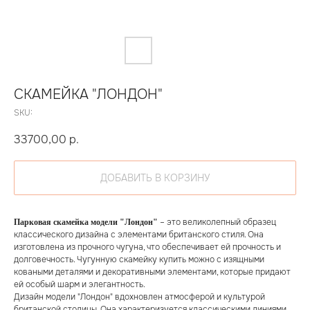
СКАМЕЙКА "ЛОНДОН"
SKU:
33700,00
р.
ДОБАВИТЬ В КОРЗИНУ
– это великолепный образец
Парковая скамейка модели "Лондон"
классического дизайна с элементами британского стиля. Она
изготовлена из прочного чугуна, что обеспечивает ей прочность и
долговечность. Чугунную скамейку купить можно с изящными
коваными деталями и декоративными элементами, которые придают
ей особый шарм и элегантность.
Дизайн модели "Лондон" вдохновлен атмосферой и культурой
британской столицы. Она характеризуется классическими линиями,