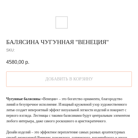
БАЛЯСИНА ЧУГУННАЯ "ВЕНЕЦИЯ"
SKU:
4580,00
р.
ДОБАВИТЬ В КОРЗИНУ
Чугунные балясины
«Венеция» – это богатство орнамента, благородство
линий и безупречное исполнение. Изящный кружевной узор художественного
литья создает невероятный эффект визуальной легкости изделий и покоряет с
первого взгляда. Лестницы с такими балясинами будут центральным элементом
любого интерьера, даже самого роскошного и аристократичного.
Дизайн изделий – это эффектное переплетение самых разных архитектурных
стилей легендарной Венеции: романского, готического, византийского и эпохи