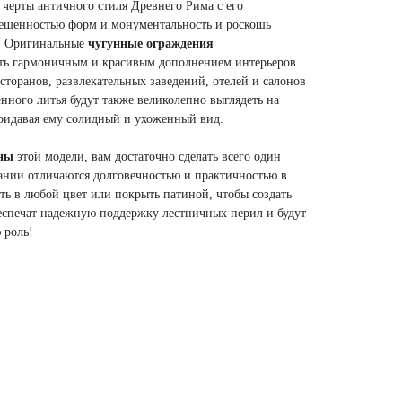
 черты античного стиля Древнего Рима с его
ешенностью форм и монументальность и роскошь
. Оригинальные
чугунные ограждения
ть гармоничным и красивым дополнением интерьеров
сторанов, развлекательных заведений, отелей и салонов
нного литья будут также великолепно выглядеть на
придавая ему солидный и ухоженный вид.
ины
этой модели, вам достаточно сделать всего один
ании отличаются долговечностью и практичностью в
ть в любой цвет или покрыть патиной, чтобы создать
еспечат надежную поддержку лестничных перил и будут
 роль!