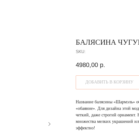
БАЛЯСИНА ЧУГУ
SKU:
4980,00
р.
ДОБАВИТЬ В КОРЗИНУ
Название балясины «Шармэль» обр
«обаяние». Для дизайна этой мо
четкий, даже строгий орнамент.
множества мелких украшений или
эффектно!