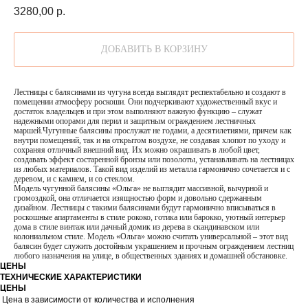
3280,00
р.
ДОБАВИТЬ В КОРЗИНУ
Лестницы с балясинами из чугуна всегда выглядят респектабельно и создают в
помещении атмосферу роскоши. Они подчеркивают художественный вкус и
достаток владельцев и при этом выполняют важную функцию – служат
надежными опорами для перил и защитным ограждением лестничных
маршей.Чугунные балясины прослужат не годами, а десятилетиями, причем как
внутри помещений, так и на открытом воздухе, не создавая хлопот по уходу и
сохраняя отличный внешний вид. Их можно окрашивать в любой цвет,
создавать эффект состаренной бронзы или позолоты, устанавливать на лестницах
из любых материалов. Такой вид изделий из металла гармонично сочетается и с
деревом, и с камнем, и со стеклом.
Модель чугунной балясины «Ольга» не выглядит массивной, вычурной и
громоздкой, она отличается изящностью форм и довольно сдержанным
дизайном. Лестницы с такими балясинами будут гармонично вписываться в
роскошные апартаменты в стиле рококо, готика или барокко, уютный интерьер
дома в стиле винтаж или дачный домик из дерева в скандинавском или
колониальном стиле. Модель «Ольга» можно считать универсальной – этот вид
балясин будет служить достойным украшением и прочным ограждением лестниц
любого назначения на улице, в общественных зданиях и домашней обстановке.
ЦЕНЫ
ТЕХНИЧЕСКИЕ ХАРАКТЕРИСТИКИ
ЦЕНЫ
Цена в зависимости от количества и исполнения