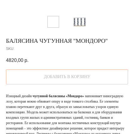
БАЛЯСИНА ЧУГУННАЯ "МОНДОРО"
SKU:
4820,00
р.
ДОБАВИТЬ В КОРЗИНУ
Изящный дизайн
чугунной балясины «Мондоро»
напоминает виноградную
лозу, которая нежно обвивает опору в виде тонкого столбика. Ее элементы
плавно перетекают друг в друга, образуя из замысловатых узоров единую
композицию. Модель может использоваться на балконах и для оборудования
входных групп жилых и административных зданий, гостиниц, банков и
ресторанов. Ее использование для монтажа лестничных конструкций внутри
помещений – это эффектное дизайнерское решение, которое придаст интерьеру
неповторимый вид. Лестницы с балясинами «Мондоро» из чугунного литья