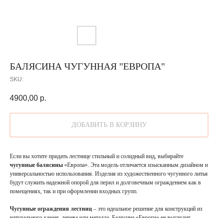
БАЛЯСИНА ЧУГУННАЯ "ЕВРОПА"
SKU:
4900,00
р.
ДОБАВИТЬ В КОРЗИНУ
Если вы хотите придать лестнице стильный и солидный вид, выбирайте
чугунные балясины
«Европа». Эта модель отличается изысканным дизайном и
универсальностью использования. Изделия из художественного чугунного литья
будут служить надежной опорой для перил и долговечным ограждением как в
помещениях, так и при оформлении входных групп.
Чугунные ограждения лестниц
– это идеальное решение для конструкций из
натурального камня, дерева или металла. Балясина «Европа» не выглядит