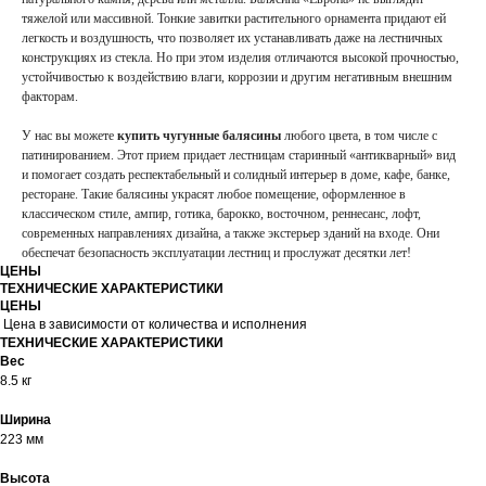
тяжелой или массивной. Тонкие завитки растительного орнамента придают ей
легкость и воздушность, что позволяет их устанавливать даже на лестничных
конструкциях из стекла. Но при этом изделия отличаются высокой прочностью,
устойчивостью к воздействию влаги, коррозии и другим негативным внешним
факторам.
У нас вы можете
купить чугунные балясины
любого цвета, в том числе с
патинированием. Этот прием придает лестницам старинный «антикварный» вид
и помогает создать респектабельный и солидный интерьер в доме, кафе, банке,
ресторане. Такие балясины украсят любое помещение, оформленное в
классическом стиле, ампир, готика, барокко, восточном, реннесанс, лофт,
современных направлениях дизайна, а также экстерьер зданий на входе. Они
обеспечат безопасность эксплуатации лестниц и прослужат десятки лет!
ЦЕНЫ
ТЕХНИЧЕСКИЕ ХАРАКТЕРИСТИКИ
ЦЕНЫ
Цена в зависимости от количества и исполнения
ТЕХНИЧЕСКИЕ ХАРАКТЕРИСТИКИ
Вес
8.5 кг
Ширина
223 мм
Высота